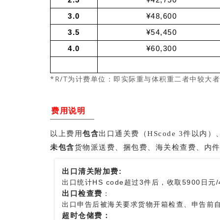
2.5
¥42,750
3.0
¥48,600
3.5
¥54,450
4.0
¥60,300
*R/T为
即实际重与体积重二者中较大者
计费单位：
费用说明
以上费用
包含
出口通关费（HScode 3件以
未包含
货物派送费、捆包费、海关检查费、内
出口清关附加费:
出口统计HS code超过3件后，收取5900日元
出口检查费
：
出口申告后被海关要求货物开箱检查、申告前
超时仓储费：