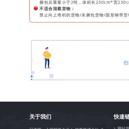
捆包后重量小于2吨，体积长230cm*宽230c
不适合混载货物：
禁止向上堆积的货物/未捆包货物/圆形钢带
扫
▲
关于我们
快速
网站首