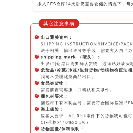
搬入CFS仓库14天后仍需要仓储的情况下，每天
其它注意事项
出口通关资料：
SHIPPING INSTRUCTION/INVOIC
法令相关、输出许可等手续，需要客人自己办
shipping mark （唛头）：
出发/到达港口需要确认货物，必须贴好唛头
危险品/冷藏/冷冻/生鲜货物/动植物检疫法
我司不受理此类商品出口。
食品类货物：
需提前咨询客服，并确认相关条件。
捆包材要求：
捆包材中有木制品时，需要符合国际基准ISPM 
海上保险：
应客人要求，All Risk条件下的货物我司也可受理
CIF价格x110%x0.3%）
货物重量/体积限制：