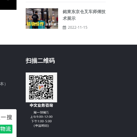
銘東东京仓叉车师傅技
术展示
2022-11-15
扫描二维码
日本）