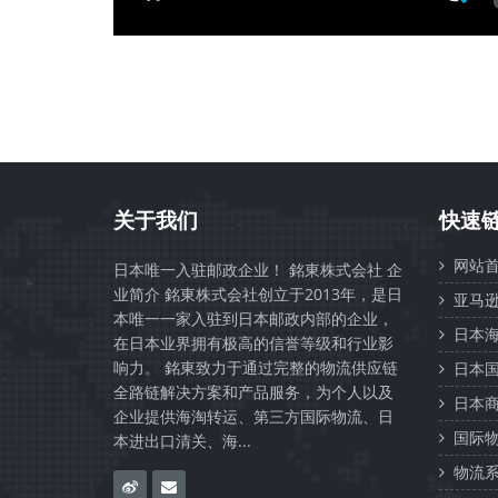
关于我们
快速
网站首
日本唯一入驻邮政企业！ 銘東株式会社 企
业简介 銘東株式会社创立于2013年，是日
亚马逊
本唯一一家入驻到日本邮政内部的企业，
日本海
在日本业界拥有极高的信誉等级和行业影
响力。 銘東致力于通过完整的物流供应链
日本国
全路链解决方案和产品服务，为个人以及
日本商
企业提供海淘转运、第三方国际物流、日
国际物
本进出口清关、海...
物流系