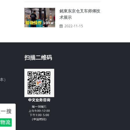
銘東东京仓叉车师傅技
术展示
2022-11-15
扫描二维码
日本）