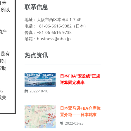
价来
联系信息
，所以
地址：大阪市西区本田4-1-7 4F
电话：+81-06-6616-9082（日本）
的产
传真：+81-06-6616-9738
邮箱：
business@nba.jp
谓是有
热点资讯
辨别
帮助
日本FBA“安盈线”正规
逆算固定税率
失。
2022-10-10
或关
日本亚马逊FBA仓库位
置介绍——日本銘東
2022-03-23