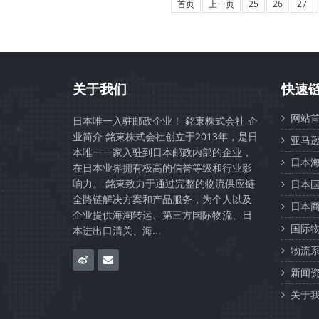
首页
上一页
25
26
27
关于我们
快速
网站首
日本唯一入驻邮政企业！ 銘東株式会社 企
业简介 銘東株式会社创立于2013年，是日
亚马逊
本唯一一家入驻到日本邮政内部的企业，
日本海
在日本业界拥有极高的信誉等级和行业影
响力。 銘東致力于通过完整的物流供应链
日本国
全路链解决方案和产品服务，为个人以及
日本商
企业提供海淘转运、第三方国际物流、日
国际物
本进出口清关、海...
物流系
新闻资
关于我