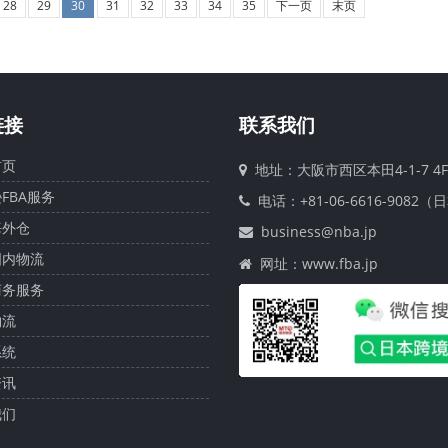
28
29
30
31
32
33
34
35
下一页
末页
链接
联系我们
页
地址：大阪市西区本田4-1-7 4F
FBA服务
电话：+81-06-6616-9082（
外仓
business@nba.jp
内物流
网址：www.fba.jp
务服务
流
统
讯
们